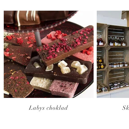
Labys choklad
Sk