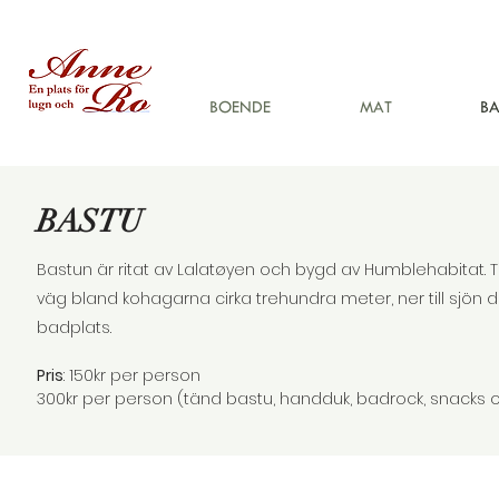
BOENDE
MAT
BA
BASTU
Bastun är ritat av Lalatøyen och bygd av Humblehabitat. Ti
väg bland kohagarna cirka trehundra meter, ner till sjön 
badplats.
Pris
: 150kr per person
300kr per person (tänd bastu, handduk, badrock, snacks o